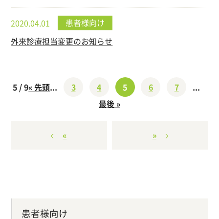
患者様向け
2020.04.01
外来診療担当変更のお知らせ
5 / 9
« 先頭
...
3
4
5
6
7
...
最後 »
«
»
患者様向け